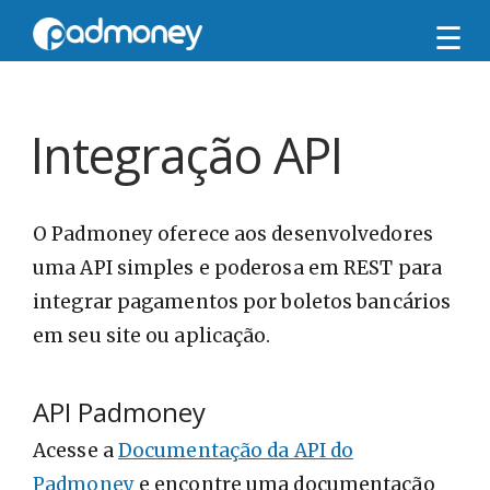
☰
Newsletter
Integração API
Receba conteúdos exclusivos direto no seu e-
mail.
O Padmoney oferece aos desenvolvedores
Twitter
uma API simples e poderosa em REST para
integrar pagamentos por boletos bancários
Facebook
em seu site ou aplicação.
API Padmoney
Acesse a
Documentação da API do
Padmoney
e encontre uma documentação